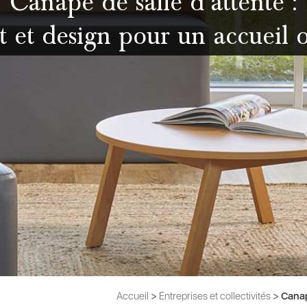
Canapé de salle d’attente :
t et design pour un accueil 
Accueil
>
Entreprises et collectivités
>
Canap