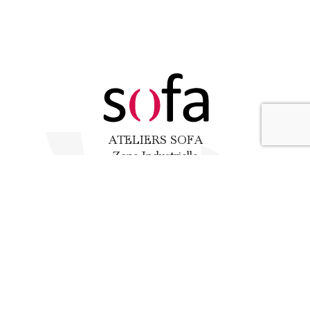
ATELIERS SOFA
Zone Industrielle
3 – 5 rue de l’Industrie, 85640 MOUCHAMPS
02 51 66 26 47
Retrouvez-nous sur :