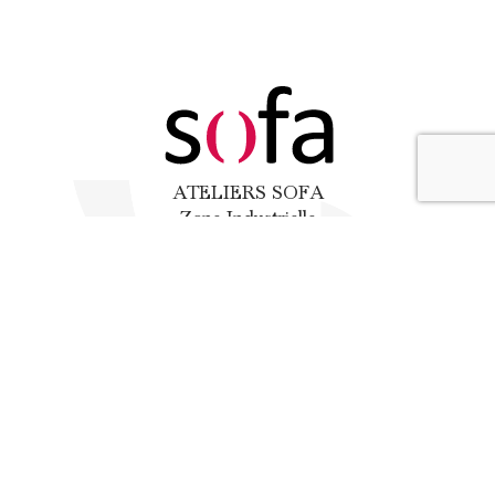
ATELIERS SOFA
Zone Industrielle
3 – 5 rue de l’Industrie, 85640 MOUCHAMPS
02 51 66 26 47
Retrouvez-nous sur :
Copyright © 2024
– Conception du site internet :
Vingt Mille
Lieues
–
Mentions légales